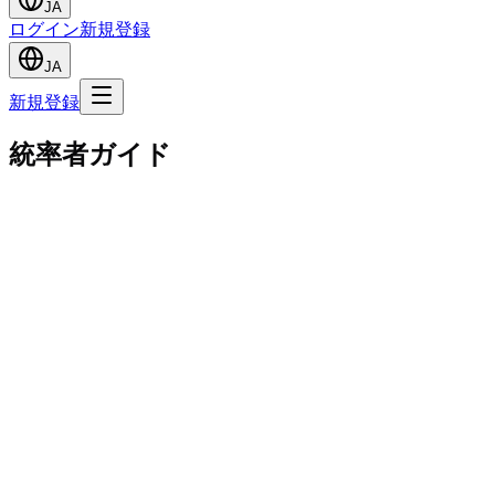
JA
ログイン
新規登録
JA
新規登録
統率者ガイド
インタラクティブツール
登録不要で、具体的な答えが数秒で手に入ります。
統率者デッキドクター
5つの簡単な質問に答えるだけで、あなた専用の100枚デッ