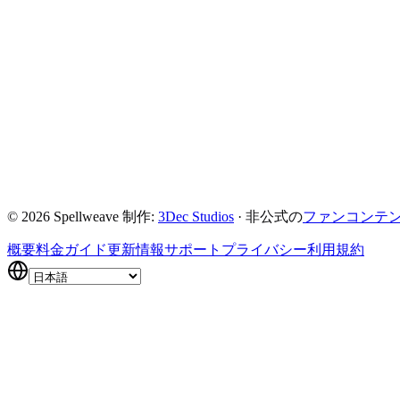
統率者ブラケット
統率者の公式パワーレベル体系。ブラケットの仕組み、ゲー
デッキを組む準備はできましたか？
これらのコンセプトを実践しましょう。コレクションをインポート
無料で始める
©
2026
Spellweave 制作:
3Dec Studios
·
非公式の
ファンコンテ
概要
料金
ガイド
更新情報
サポート
プライバシー
利用規約