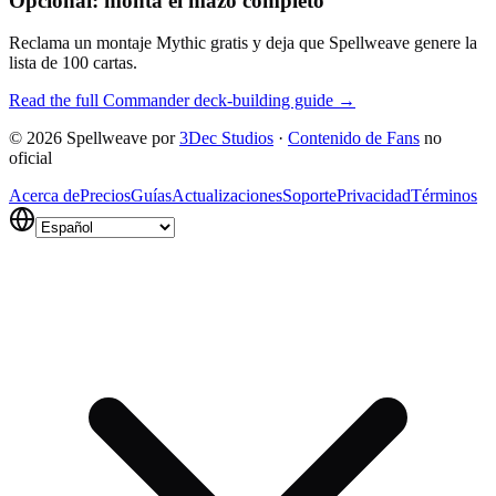
Opcional: monta el mazo completo
Reclama un montaje Mythic gratis y deja que Spellweave genere la
lista de 100 cartas.
Read the full Commander deck-building guide →
©
2026
Spellweave por
3Dec Studios
·
Contenido de Fans
no
oficial
Acerca de
Precios
Guías
Actualizaciones
Soporte
Privacidad
Términos